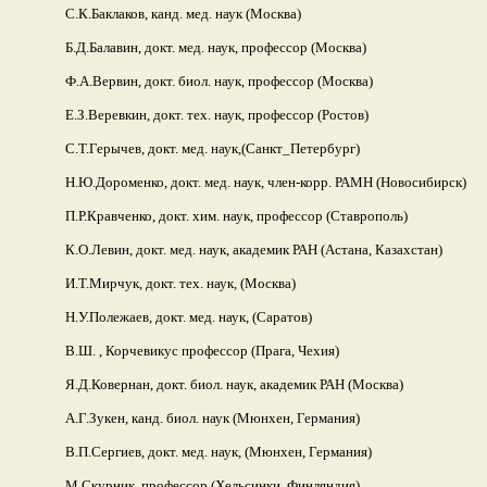
С.К.Баклаков, канд. мед. наук (Москва)
Б.Д.Балавин, докт. мед. наук, профессор (Москва)
Ф.А.Вервин, докт. биол. наук, профессор (Москва)
Е.З.Веревкин, докт. тех. наук, профессор (Ростов)
С.Т.Герычев, докт. мед. наук,(Санкт_Петербург)
Н.Ю.Дороменко, докт. мед. наук, член-корр. РАМН (Новосибирск)
П.Р.Кравченко, докт. хим. наук, профессор (Ставрополь)
К.О.Левин, докт. мед. наук, академик РАН (Астана, Казахстан)
И.Т.Мирчук, докт. тех. наук, (Москва)
Н.У.Полежаев, докт. мед. наук, (Саратов)
В.Ш. , Корчевикус профессор (Прага, Чехия)
Я.Д.Ковернан, докт. биол. наук, академик РАН (Москва)
А.Г.Зукен, канд. биол. наук (Мюнхен, Германия)
В.П.Сергиев, докт. мед. наук, (Мюнхен, Германия)
М.Cкурник, профессор (Хельсинки, Финляндия)