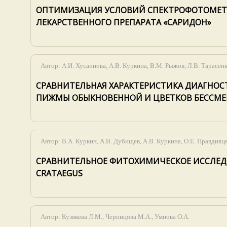
ОПТИМИЗАЦИЯ УСЛОВИЙ СПЕКТРОФОТОМЕТ
ЛЕКАРСТВЕННОГО ПРЕПАРАТА «САРИДОН»
Автор:
А.И. Хусаинова, А.В. Куркина, В.М. Рыжов, Л.В. Тарасен
СРАВНИТЕЛЬНАЯ ХАРАКТЕРИСТИКА ДИАГНОС
ПИЖМЫ ОБЫКНОВЕННОЙ И ЦВЕТКОВ БЕССМЕ
Автор:
В.А. Куркин, А.В. Дубищев, А.В. Куркина, О.Е. Правдивц
СРАВНИТЕЛЬНОЕ ФИТОХИМИЧЕСКОЕ ИССЛЕДО
CRATAEGUS
Автор:
Кузякова Л.М., Черницова М.А., Умнова О.А.