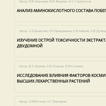
Автор:
Н.В. Бородина, В.Н. Ковалев, А.А. Стремоухов
АНАЛИЗ АМИНОКИСЛОТНОГО СОСТАВА ПОБЕГОВ
Автор:
Э.А.Балагозян, О.Е.Правдивцева, Е.Н.Зайцева, А.В.Дубищ
ИЗУЧЕНИЕ ОСТРОЙ ТОКСИЧНОСТИ ЭКСТРАКТ
ДВУДОМНОЙ
Автор:
В.А. Куркин, А.В. Егорова, В.В.Стеняева
ИССЛЕДОВАНИЕ ВЛИЯНИЯ ФАКТОРОВ КОСМИЧ
ВЫСШИХ ЛЕКАРСТВЕННЫХ РАСТЕНИЙ
Автор:
Л.И.Котлова, А.С.Хоренкова