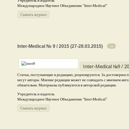
Учредитель и издатель
Международное Научное Объединение "Inter-Medical"
Скачать журнал
Медицинские науки
Inter-Medical № 9 / 2015 (27-28.03.2015)
5
26
Биологические науки
3
Фармацевтические науки
Inter-Medical №9 / 20
1
Статьи, поступающие в редакцию, рецензируются. За достоверность
несут авторы. Мнение редакции может не совпадать с мнением авто
обязательна. Материалы публикуются в авторской редакции.
Учредитель и издатель
Международное Научное Объединение "Inter-Medical"
Скачать журнал