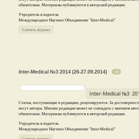
обязательна. Материалы публикуются в авторской редакции.
Учредитель и издатель
Международное Научное Объединение "Inter-Medical"
Скачать журнал
Медицинские науки
Inter-Medical №3 2014 (26-27.09.2014)
15
34
Биологические науки
6
Фармацевтические науки
Inter-Medical №3 201
5
Статьи, поступающие в редакцию, рецензируются. За достоверность
Химические науки
1
несут авторы. Мнение редакции может не совпадать с мнением авто
обязательна. Материалы публикуются в авторской редакции.
Учредитель и издатель
Международное Научное Объединение "Inter-Medical"
Скачать журнал