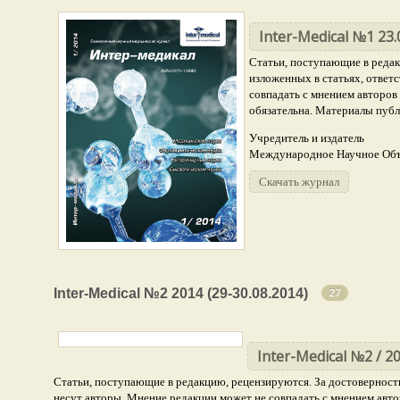
Inter-Medical №1 23.
Статьи, поступающие в редак
изложенных в статьях, ответ
совпадать с мнением авторов
обязательна. Материалы публ
Учредитель и издатель
Международное Научное Объе
Скачать журнал
Медицинские науки
Inter-Medical №2 2014 (29-30.08.2014)
18
27
Фармацевтические науки
5
Ветеринарные науки
2
Inter-Medical №2 / 20
Статьи, поступающие в редакцию, рецензируются. За достоверность
Биологические науки
10
несут авторы. Мнение редакции может не совпадать с мнением авто