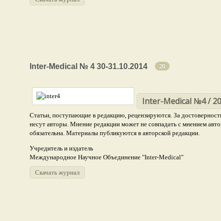
Медицинские науки
Inter-Medical № 4 30-31.10.2014
8
20
Биологические науки
14
Химические науки
4
Inter-Medical №4 / 20
Статьи, поступающие в редакцию, рецензируются. За достоверность
Ветеринарные науки
3
несут авторы. Мнение редакции может не совпадать с мнением авто
Фармацевтические науки
обязательна. Материалы публикуются в авторской редакции.
5
Учредитель и издатель
Международное Научное Объединение "Inter-Medical"
Скачать журнал