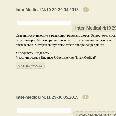
Медицинские науки
Inter-Medical №10 29-30.04.2015
19
4
Химические науки
2
Ветеринарные науки
2
Inter-Medical №10 29
Статьи, поступающие в редакцию, рецензируются. За достоверность
Биологические науки
2
несут авторы. Мнение редакции может не совпадать с мнением авто
Фармацевтические науки
обязательна. Материалы публикуются в авторской редакции.
1
Учредитель и издатель
Международное Научное Объединение "Inter-Medical"
Скачать журнал
Inter-Medical №11 29-30.05.2015
4
Inter-Medical №11 2