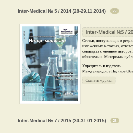
Медицинские науки
Inter-Medical № 5 / 2014 (28-29.11.2014)
12
27
Биологические науки
7
Фармацевтические науки
Inter-Medical №5 / 20
1
Статьи, поступающие в редак
изложенных в статьях, ответ
совпадать с мнением авторов 
обязательна. Материалы публ
Учредитель и издатель
Международное Научное Объе
Скачать журнал
Медицинские науки
Inter-Medical № 7 / 2015 (30-31.01.2015)
15
28
Фармацевтические науки
7